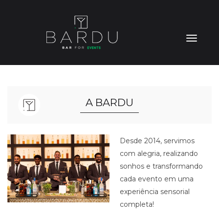
Skip
to
content
TOGGL
NAVIGA
A BARDU
Desde 2014, servimos
com alegria, realizando
sonhos e transformando
cada evento em uma
experiência sensorial
completa!